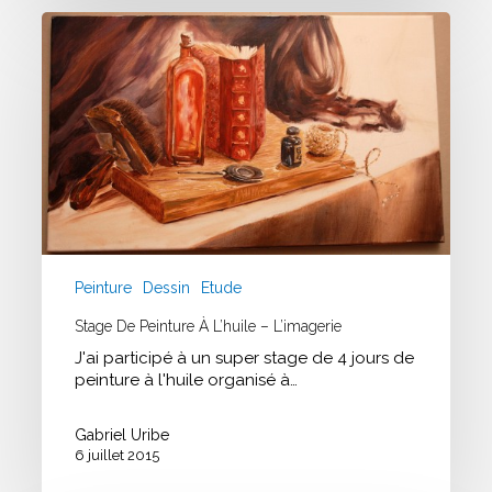
Stage
de
peinture
à
l’huile
–
L’imagerie
Peinture
Dessin
Etude
Stage De Peinture À L’huile – L’imagerie
J'ai participé à un super stage de 4 jours de
peinture à l'huile organisé à…
Gabriel Uribe
6 juillet 2015