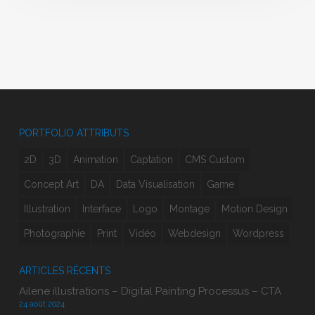
PORTFOLIO ATTRIBUTS
2D
3D
Animation
Captation
CMS Custom
Concept Art
DA
Data Visualisation
Game
Illustration
Interface
Logo
Montage
Motion Design
Photographie
Print
Vidéo
Webdesign
Wordpress
ARTICLES RÉCENTS
Ailene illustrations – Digital Painting Processus – CTA
24 août 2024