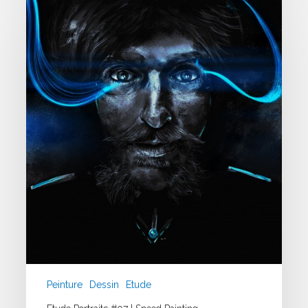
Portraits
#07
|
Speed
Painting
Peinture
Dessin
Etude