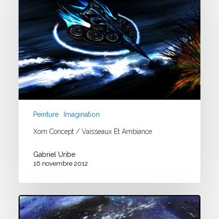
vaisseaux
et
Ambiance
Peinture
Imagination
Xom Concept / Vaisseaux Et Ambiance
Gabriel Uribe
16 novembre 2012
Experimental
Ink