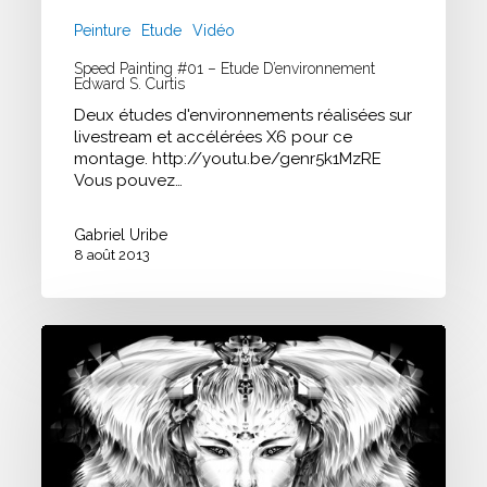
Peinture
Etude
Vidéo
Speed Painting #01 – Etude D’environnement
Edward S. Curtis
Deux études d'environnements réalisées sur
livestream et accélérées X6 pour ce
montage. http://youtu.be/genr5k1MzRE
Vous pouvez…
Gabriel Uribe
8 août 2013
Alchemy
Concept
#01
|
B&W-
6MT