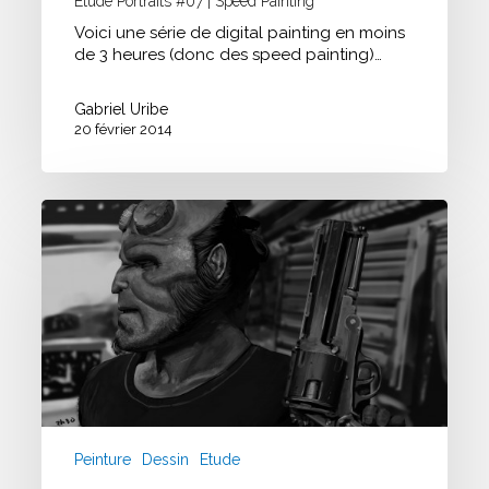
Etude Portraits #07 | Speed Painting
Voici une série de digital painting en moins
de 3 heures (donc des speed painting)…
Gabriel Uribe
20 février 2014
Etude
Portraits
#06
–
Speed
Painting
Peinture
Dessin
Etude