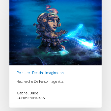
de
personnage
#14
Peinture
Dessin
Imagination
Recherche De Personnage #14
Gabriel Uribe
24 novembre 2015