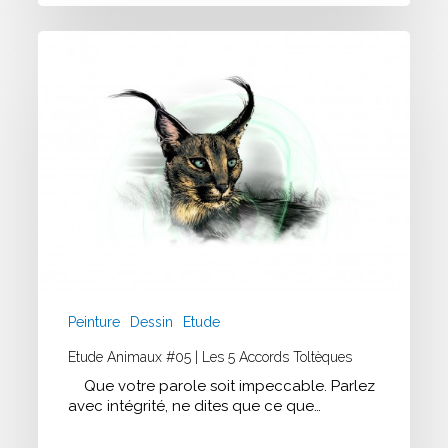
Etude
Animaux
#05
|
Les
5
accords
Toltèques
Peinture
Dessin
Etude
Etude Animaux #05 | Les 5 Accords Toltèques
Que votre parole soit impeccable. Parlez
avec intégrité, ne dites que ce que…