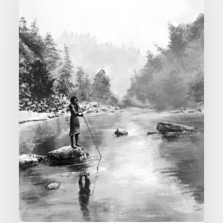
#01
–
Etude
d’environnement
Edward
S.
Curtis