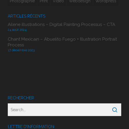
Photographie
Print
Vidéo
Webdesign
Wordpress
ARTICLES RÉCENTS
Ailene illustrations – Digital Painting Processus – CTA
24 août 2024
Chant Mexicain – Abuelito Fuego + Illustration Portrait
Process
17 décembre 2023
RECHERCHER
LETTRE D’INFORMATION