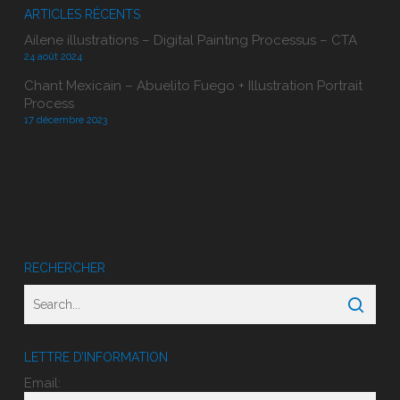
ARTICLES RÉCENTS
Ailene illustrations – Digital Painting Processus – CTA
24 août 2024
Chant Mexicain – Abuelito Fuego + Illustration Portrait
Process
17 décembre 2023
RECHERCHER
LETTRE D’INFORMATION
Email: