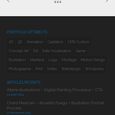
PORTFOLIO ATTRIBUTS
2D
3D
Animation
Captation
CMS Custom
Concept Art
DA
Data Visualisation
Game
Illustration
Interface
Logo
Montage
Motion Design
Photographie
Print
Vidéo
Webdesign
Wordpress
ARTICLES RÉCENTS
Ailene illustrations – Digital Painting Processus – CTA
24 août 2024
Chant Mexicain – Abuelito Fuego + Illustration Portrait
Process
17 décembre 2023