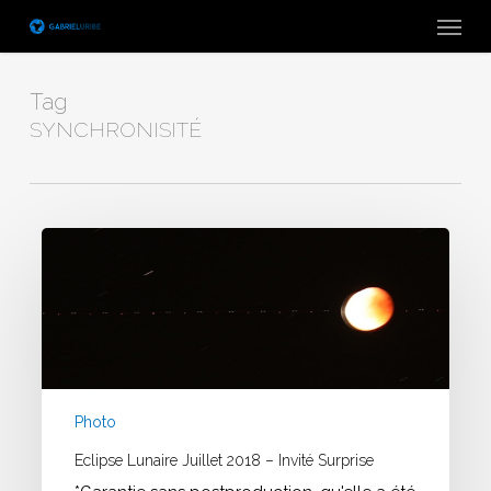
Skip
Menu
to
main
content
Tag
SYNCHRONISITÉ
Eclipse
Lunaire
juillet
2018
–
Invité
surprise
Photo
Eclipse Lunaire Juillet 2018 – Invité Surprise