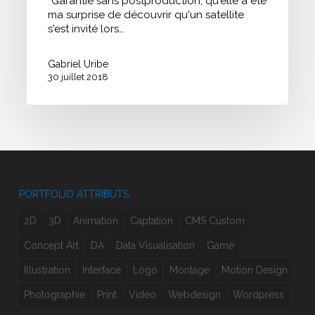
*Garantie sans postproduction, qu'elle a été
ma surprise de découvrir qu'un satellite
s'est invité lors…
Gabriel Uribe
30 juillet 2018
PORTFOLIO ATTRIBUTS
2D
3D
Animation
Captation
CMS Custom
Concept Art
DA
Data Visualisation
Game
Illustration
Interface
Logo
Montage
Motion Design
Photographie
Print
Vidéo
Webdesign
Wordpress