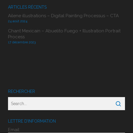
ARTICLES RÉCENTS
Ailene illustrations – Digital Painting Processus – CTA
24 août 2024
Chant Mexicain – Abuelito Fuego + Illustration Portrait
Process
17 décembre 2023
RECHERCHER
LETTRE D’INFORMATION
Email: