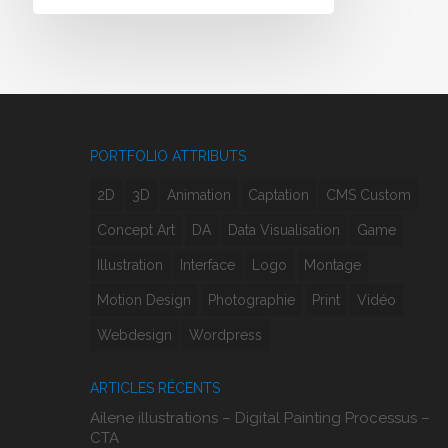
PORTFOLIO ATTRIBUTS
2D
3D
Animation
Captation
CMS Custom
Concept Art
DA
Data Visualisation
Game
Illustration
Interface
Logo
Montage
Motion Design
Photographie
Print
Vidéo
Webdesign
Wordpress
ARTICLES RÉCENTS
Ailene illustrations – Digital Painting Processus –
CTA