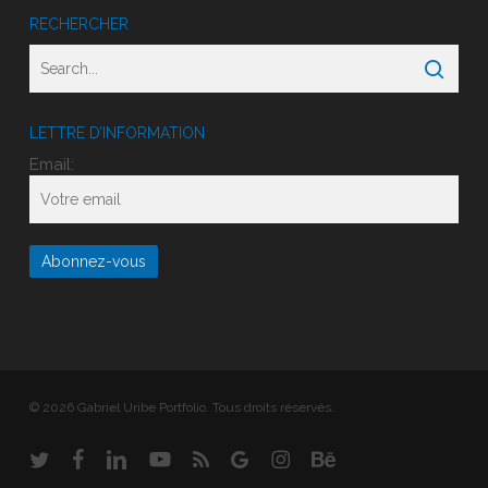
RECHERCHER
LETTRE D’INFORMATION
Email:
© 2026 Gabriel Uribe Portfolio. Tous droits réservés.
twitter
facebook
linkedin
youtube
RSS
google-
instagram
behance
plus