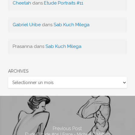
Cheetah
dans
Etude Portraits #11
Gabriel Uribe
dans
Sab Kuch Milega
Prasanna
dans
Sab Kuch Milega
ARCHIVES
Archives
Previous Post
Etude D’étude #05 | Force - Michael D.Mattesi