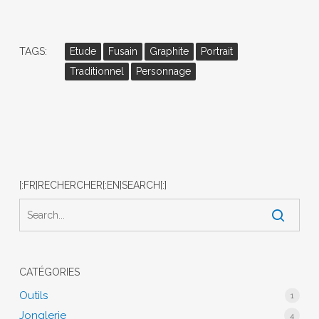
TAGS:
Etude
Fusain
Graphite
Portrait
Traditionnel
Personnage
[:FR]RECHERCHER[:EN]SEARCH[:]
CATÉGORIES
Outils
1
Jonglerie
4