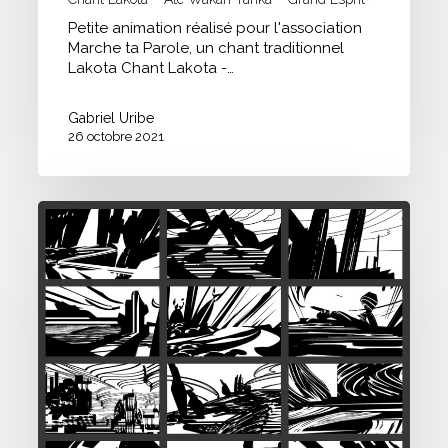
Petite animation réalisé pour l'association
Marche ta Parole, un chant traditionnel
Lakota Chant Lakota -…
Gabriel Uribe
26 octobre 2021
Recherche
d’Environnements
#03
/
Composition
Noir
et
blanc
en
miniature