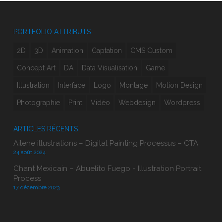
PORTFOLIO ATTRIBUTS
2D
3D
Animation
Captation
CMS Custom
Concept Art
DA
Data Visualisation
Game
Illustration
Interface
Logo
Montage
Motion Design
Photographie
Print
Vidéo
Webdesign
Wordpress
ARTICLES RÉCENTS
Ailene illustrations – Digital Painting Processus – CTA
24 août 2024
Chant Mexicain – Abuelito Fuego + Illustration Portrait
Process
17 décembre 2023