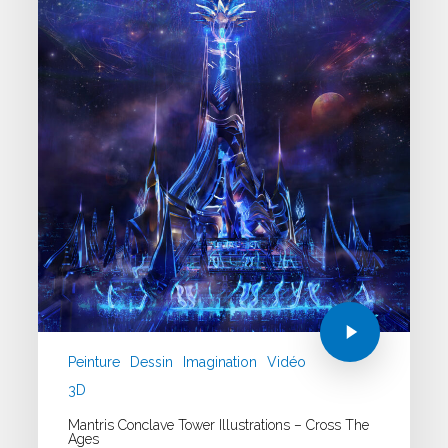
Peinture
Dessin
Imagination
Vidéo
3D
Mantris Conclave Tower Illustrations – Cross The
Ages