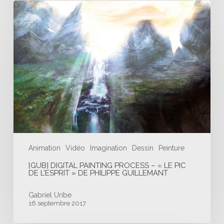
[GUB]
Digital
Painting
Process
–
« Le
Pic
de
L’esprit »
de
Philippe
Guillemant
Animation
Vidéo
Imagination
Dessin
Peinture
[GUB] DIGITAL PAINTING PROCESS – « LE PIC
DE L’ESPRIT » DE PHILIPPE GUILLEMANT
Gabriel Uribe
16 septembre 2017