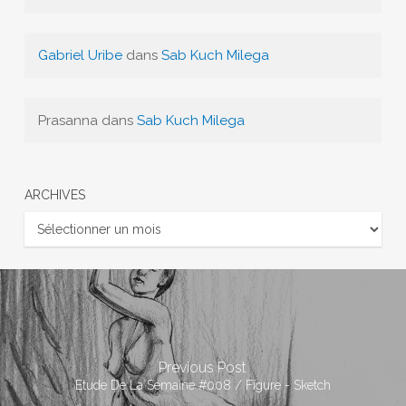
Gabriel Uribe
dans
Sab Kuch Milega
Prasanna
dans
Sab Kuch Milega
ARCHIVES
Archives
Previous Post
Etude De La Semaine #008 / Figure - Sketch