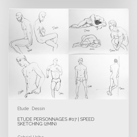
Etude
Personnages
#07
|
Speed
Sketching
(2min)
Etude
Dessin
ETUDE PERSONNAGES #07 | SPEED
SKETCHING (2MIN)