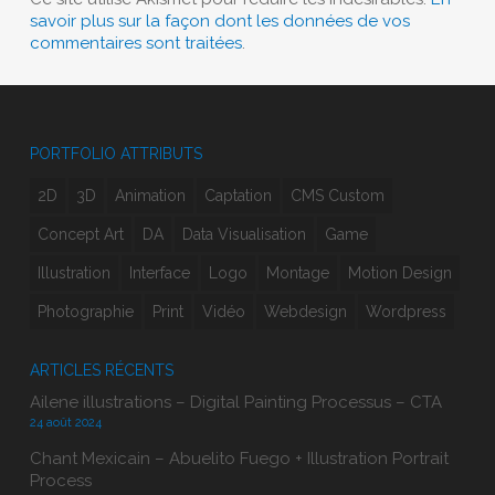
savoir plus sur la façon dont les données de vos
commentaires sont traitées
.
PORTFOLIO ATTRIBUTS
2D
3D
Animation
Captation
CMS Custom
Concept Art
DA
Data Visualisation
Game
Illustration
Interface
Logo
Montage
Motion Design
Photographie
Print
Vidéo
Webdesign
Wordpress
ARTICLES RÉCENTS
Ailene illustrations – Digital Painting Processus – CTA
24 août 2024
Chant Mexicain – Abuelito Fuego + Illustration Portrait
Process