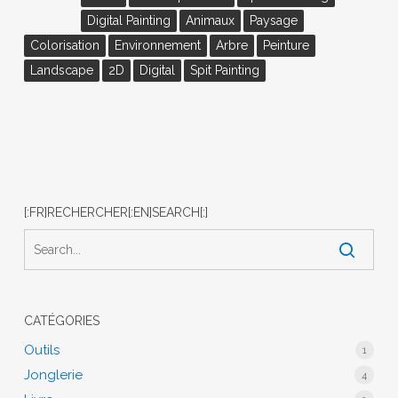
Digital Painting
Animaux
Paysage
Colorisation
Environnement
Arbre
Peinture
Landscape
2D
Digital
Spit Painting
[:FR]RECHERCHER[:EN]SEARCH[:]
CATÉGORIES
Outils
1
Jonglerie
4