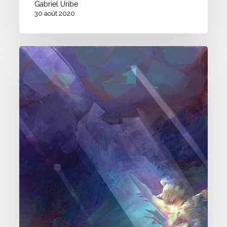
Gabriel Uribe
30 août 2020
Recherche
d’Environnements
Digital
Painting
#01