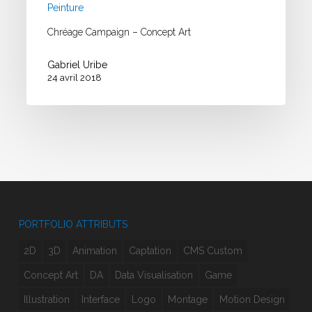
Peinture
Chréage Campaign – Concept Art
Gabriel Uribe
24 avril 2018
PORTFOLIO ATTRIBUTS
2D
3D
Animation
Captation
CMS Custom
Concept Art
DA
Data Visualisation
Game
Illustration
Interface
Logo
Montage
Motion Design