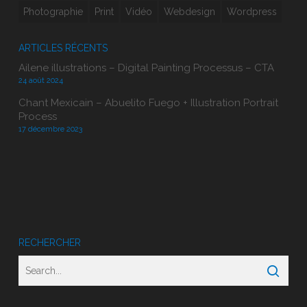
Photographie
Print
Vidéo
Webdesign
Wordpress
ARTICLES RÉCENTS
Ailene illustrations – Digital Painting Processus – CTA
24 août 2024
Chant Mexicain – Abuelito Fuego + Illustration Portrait
Process
17 décembre 2023
RECHERCHER