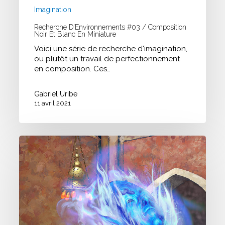
Imagination
Recherche D’Environnements #03 / Composition
Noir Et Blanc En Miniature
Voici une série de recherche d'imagination,
ou plutôt un travail de perfectionnement
en composition. Ces…
Gabriel Uribe
11 avril 2021
Etude
de
la
semaine
#009
/
Hardsurface
/
Oriental