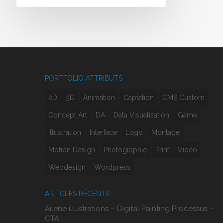
PORTFOLIO ATTRIBUTS
2D
3D
Animation
Captation
CMS Custom
Concept Art
DA
Data Visualisation
Game
Illustration
Interface
Logo
Montage
Motion Design
Photographie
Print
Vidéo
Webdesign
Wordpress
ARTICLES RÉCENTS
Ailene illustrations – Digital Painting Processus –
CTA