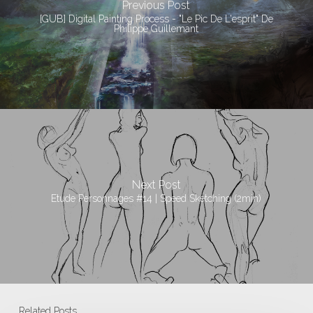
Previous Post
[GUB] Digital Painting Process - "Le Pic De L'esprit" De
Philippe Guillemant
Next Post
Etude Personnages #14 | Speed Sketching (2min)
Related Posts