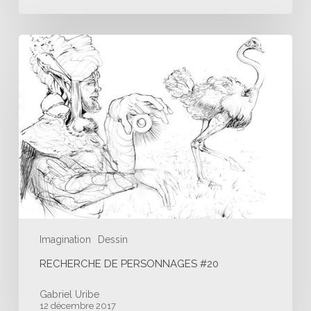
Recherche
de
personnages
#20
Imagination
Dessin
RECHERCHE DE PERSONNAGES #20
Gabriel Uribe
12 décembre 2017