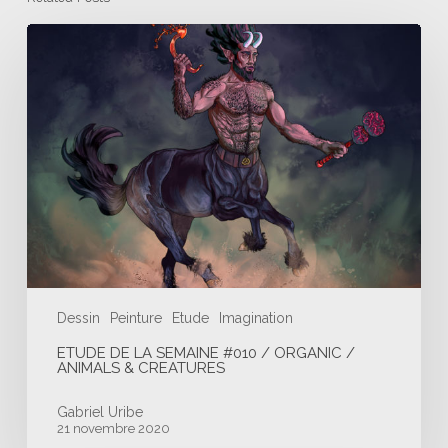
Etude
de
la
semaine
#010
/
Organic
/
Animals
&
Creatures
Dessin
Peinture
Etude
Imagination
ETUDE DE LA SEMAINE #010 / ORGANIC /
ANIMALS & CREATURES
Gabriel Uribe
21 novembre 2020