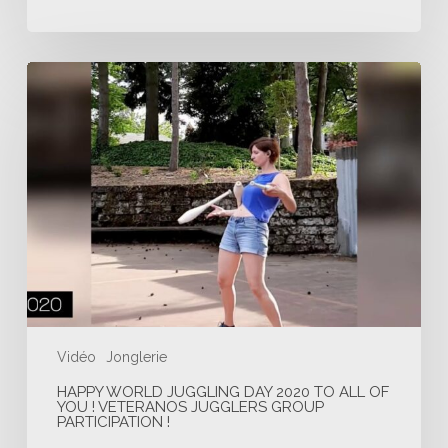
Happy
World
Juggling
Day
2020
to
all
of
you
!
Veteranos
Jugglers
Group
Participation
!
Vidéo
Jonglerie
HAPPY WORLD JUGGLING DAY 2020 TO ALL OF
YOU ! VETERANOS JUGGLERS GROUP
PARTICIPATION !