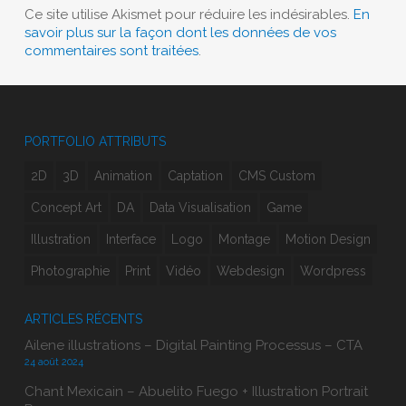
Ce site utilise Akismet pour réduire les indésirables.
En
savoir plus sur la façon dont les données de vos
commentaires sont traitées
.
PORTFOLIO ATTRIBUTS
2D
3D
Animation
Captation
CMS Custom
Concept Art
DA
Data Visualisation
Game
Illustration
Interface
Logo
Montage
Motion Design
Photographie
Print
Vidéo
Webdesign
Wordpress
ARTICLES RÉCENTS
Ailene illustrations – Digital Painting Processus – CTA
24 août 2024
Chant Mexicain – Abuelito Fuego + Illustration Portrait