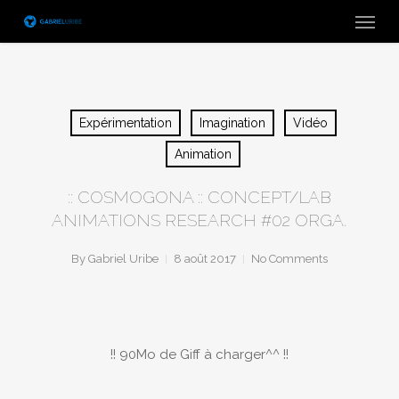
Skip
Menu
to
main
content
Expérimentation
Imagination
Vidéo
Animation
:: COSMOGONA :: CONCEPT/LAB
ANIMATIONS RESEARCH #02 ORGA.
By
Gabriel Uribe
8 août 2017
No Comments
!! 90Mo de Giff à charger^^ !!