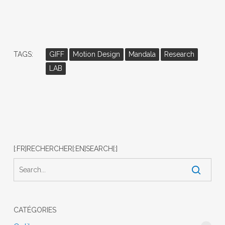
TAGS:
GIFF
Motion Design
Mandala
Research
LAB
[:FR]RECHERCHER[:EN]SEARCH[:]
CATÉGORIES