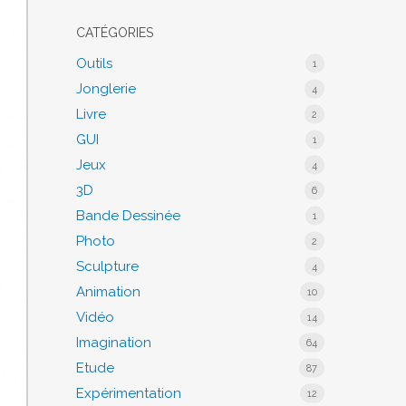
CATÉGORIES
Outils
1
Jonglerie
4
Livre
2
GUI
1
Jeux
4
3D
6
Bande Dessinée
1
Photo
2
Sculpture
4
Animation
10
Vidéo
14
Imagination
64
Etude
87
Expérimentation
12