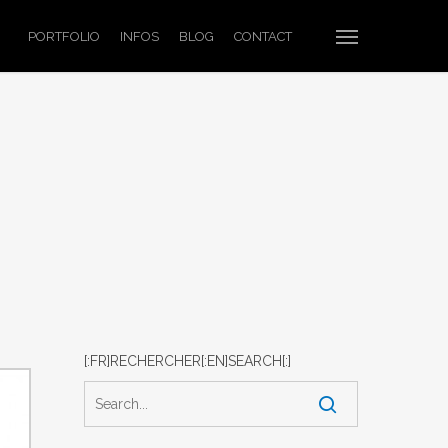
Menu
PORTFOLIO
INFOS
BLOG
CONTACT
[:FR]RECHERCHER[:EN]SEARCH[:]