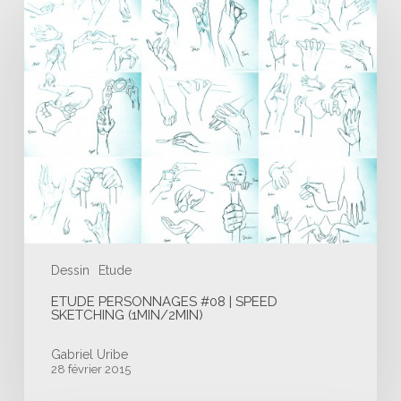
Personnages
#08
|
Speed
Sketching
(1min/2min)
Dessin
Etude
ETUDE PERSONNAGES #08 | SPEED
SKETCHING (1MIN/2MIN)
Gabriel Uribe
28 février 2015