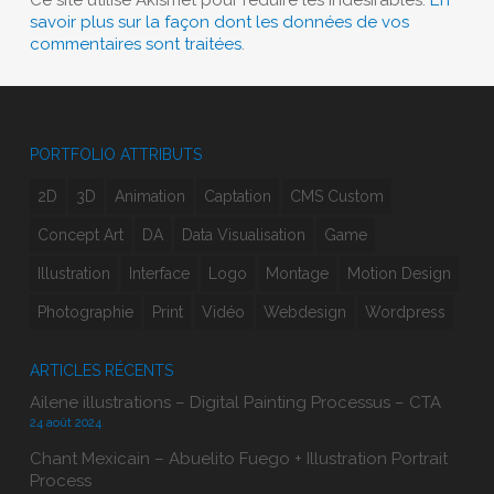
savoir plus sur la façon dont les données de vos
commentaires sont traitées
.
PORTFOLIO ATTRIBUTS
2D
3D
Animation
Captation
CMS Custom
Concept Art
DA
Data Visualisation
Game
Illustration
Interface
Logo
Montage
Motion Design
Photographie
Print
Vidéo
Webdesign
Wordpress
ARTICLES RÉCENTS
Ailene illustrations – Digital Painting Processus – CTA
24 août 2024
Chant Mexicain – Abuelito Fuego + Illustration Portrait
Process