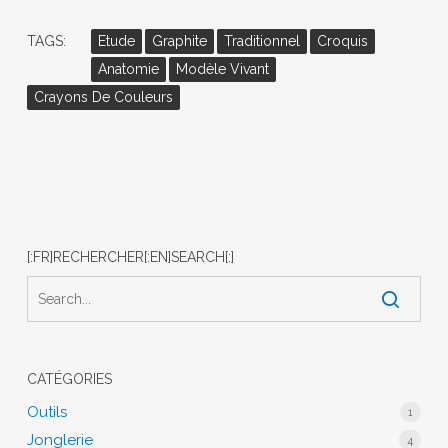
TAGS:
Etude
Graphite
Traditionnel
Croquis
Anatomie
Modèle Vivant
Crayons De Couleurs
[:FR]RECHERCHER[:EN]SEARCH[:]
CATÉGORIES
Outils
1
Jonglerie
4