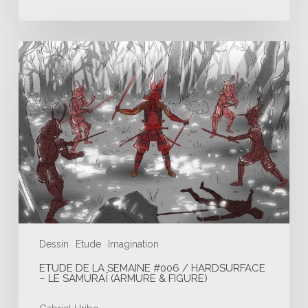
Etude
de
la
semaine
#006
/
Hardsurface
–
Le
samuraï
(armure
&
figure)
Dessin
Etude
Imagination
ETUDE DE LA SEMAINE #006 / HARDSURFACE
– LE SAMURAÏ (ARMURE & FIGURE)