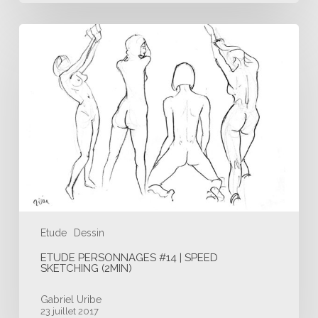
Etude
Personnages
#14
|
Speed
Sketching
(2min)
Etude
Dessin
ETUDE PERSONNAGES #14 | SPEED
SKETCHING (2MIN)
Gabriel Uribe
23 juillet 2017