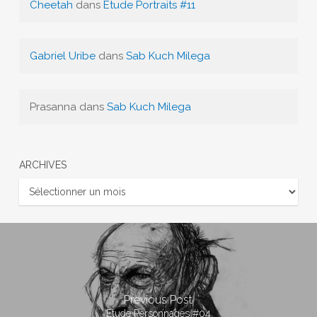
Cheetah
dans
Etude Portraits #11
Gabriel Uribe
dans
Sab Kuch Milega
Prasanna
dans
Sab Kuch Milega
ARCHIVES
Archives
Previous Post
Etude Personnages #04