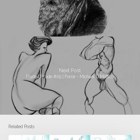
Next Post
Etude D’étude #05 | Force - Michael D.Mattesi
Related Posts
Etude