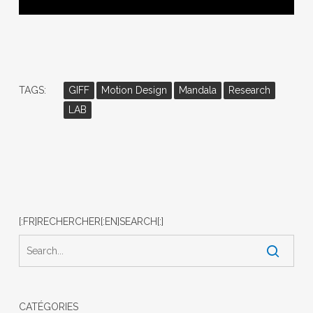
TAGS:
GIFF
Motion Design
Mandala
Research
LAB
[:FR]RECHERCHER[:EN]SEARCH[:]
CATÉGORIES