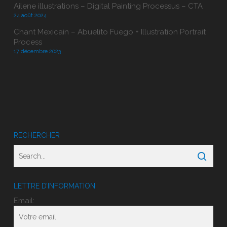
Ailene illustrations – Digital Painting Processus – CTA
24 août 2024
Chant Mexicain – Abuelito Fuego + Illustration Portrait
Process
17 décembre 2023
RECHERCHER
LETTRE D’INFORMATION
Email: