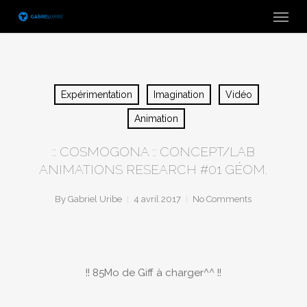
Skip
Menu
to
main
content
Expérimentation
Imagination
Vidéo
Animation
:: COSMOGONA :: CONCEPT/LAB
ANIMATIONS RESEARCH #01 GÉOM.
By
Gabriel Uribe
4 avril 2017
No Comments
!! 85Mo de Giff à charger^^ !!