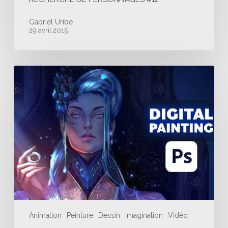
Gabriel Uribe
29 avril 2015
Ailene
illustrations
–
Digital
Painting
Processus
–
CTA
Animation
Peinture
Dessin
Imagination
Vidéo