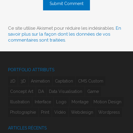
Ce site utilise Akismet pour réduire les indésirables.
En
savoir plus sur la façon dont les données de vos
commentaires sont traitées
.
PORTFOLIO ATTRIBUTS
2D
3D
Animation
Captation
CMS Custom
Concept Art
DA
Data Visualisation
Game
Illustration
Interface
Logo
Montage
Motion Design
Photographie
Print
Vidéo
Webdesign
Wordpress
ARTICLES RÉCENTS