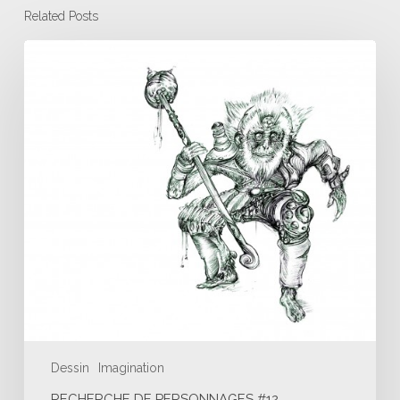
Related Posts
Recherche
de
personnages
#12
Dessin
Imagination
RECHERCHE DE PERSONNAGES #12