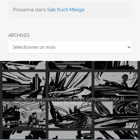
Prasanna
dans
Sab Kuch Milega
ARCHIVES
Archives
Previous Post
Recherche D’Environnements #03 / Composition Noir Et
Blanc En Miniature