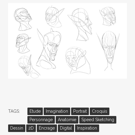
TAGS:
Etude
Imagination
Portrait
Croquis
Personnage
Anatomie
Speed Sketching
Dessin
2D
Encrage
Digital
Inspiration