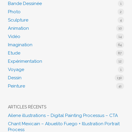
Bande Dessinée
1
Photo
2
Sculpture
4
Animation
10
Vidéo
14
Imagination
64
Etude
87
Expérimentation
12
Voyage
1
Dessin
130
Peinture
41
ARTICLES RÉCENTS
Ailene illustrations – Digital Painting Processus – CTA
Chant Mexicain – Abuelito Fuego + Illustration Portrait
Process