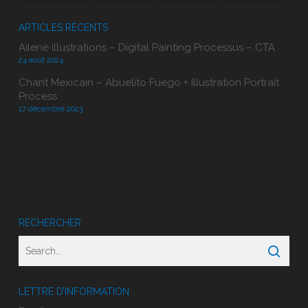
ARTICLES RÉCENTS
Ailene illustrations – Digital Painting Processus – CTA
24 août 2024
Chant Mexicain – Abuelito Fuego + Illustration Portrait
Process
17 décembre 2023
RECHERCHER
LETTRE D’INFORMATION