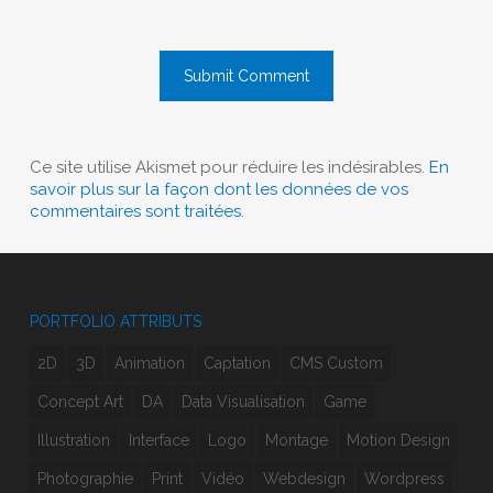
Ce site utilise Akismet pour réduire les indésirables.
En
savoir plus sur la façon dont les données de vos
commentaires sont traitées
.
PORTFOLIO ATTRIBUTS
2D
3D
Animation
Captation
CMS Custom
Concept Art
DA
Data Visualisation
Game
Illustration
Interface
Logo
Montage
Motion Design
Photographie
Print
Vidéo
Webdesign
Wordpress