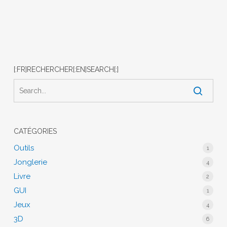
[:FR]RECHERCHER[:EN]SEARCH[:]
CATÉGORIES
Outils
1
Jonglerie
4
Livre
2
GUI
1
Jeux
4
3D
6