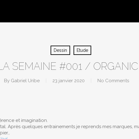
Dessin
Etude
LA SEMAINE #001 / ORGANIC
By
Gabriel Uribe
23 janvier 2020
No Comments
férence et imagination.
ital. Après quelques entrainements je reprends mes marques, m
pier…