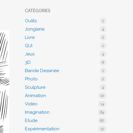
CATÉGORIES
Outils
1
Jonglerie
4
Livre
2
GUI
1
Jeux
4
3D
6
Bande Dessinée
1
Photo
2
Sculpture
4
Animation
10
Vidéo
14
Imagination
64
Etude
87
Expérimentation
12