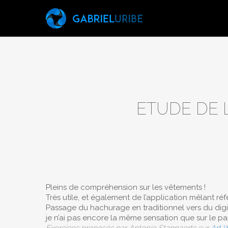
Skip
to
main
content
ETUDE DE 
Pleins de compréhension sur les vêtements !
Très utile, et également de l’application mêlant ré
Passage du hachurage en traditionnel vers du dig
je n’ai pas encore la même sensation que sur le pa