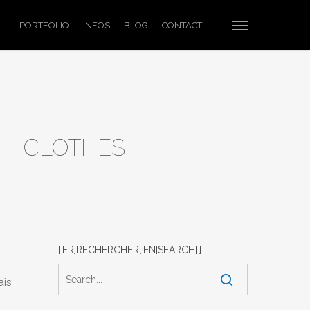
Menu
PORTFOLIO
INFOS
BLOG
CONTACT
 – CLOTHES
[:FR]RECHERCHER[:EN]SEARCH[:]
ais