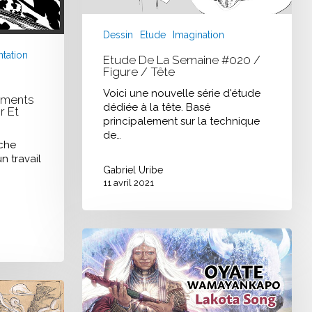
Dessin
Etude
Imagination
tation
Etude De La Semaine #020 /
Figure / Tête
Voici une nouvelle série d'étude
ements
dédiée à la tête. Basé
r Et
principalement sur la technique
de…
rche
n travail
Gabriel Uribe
11 avril 2021