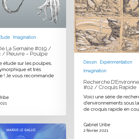
#02
/
Croquis
Rapide
Etude
Imagination
De La Semaine #019 /
 / Pieuvre – Poulpe
Dessin
Expérimentation
 étude sur les poulpes,
lymorphique et très
Imagination
ue ! Je vous recommande
Recherche D’Environn
#02 / Croquis Rapide
Voici une série de reche
Uribe
d'environnements sous l
2021
de croquis rapide en cou
Gabriel Uribe
2 février 2021