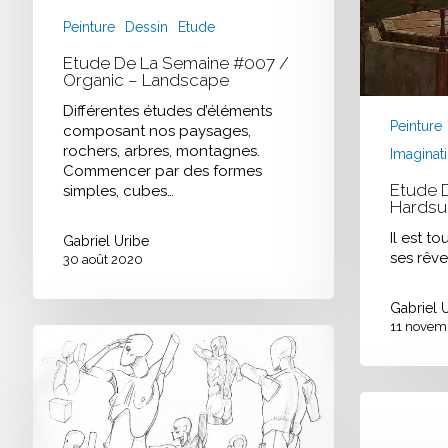
Peinture
Dessin
Etude
Etude De La Semaine #007 /
Organic – Landscape
Différentes études d’éléments
Peinture
composant nos paysages,
rochers, arbres, montagnes.
Imaginat
Commencer par des formes
Etude 
simples, cubes…
Hardsur
Il est t
Gabriel Uribe
ses rêves
30 août 2020
Gabriel 
11 novem
Etude
d’étude
#08
/
Morpho
–