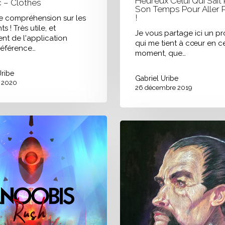
Heureux Celui Qui Sait
 – Clothes
Son Temps Pour Aller P
!
de compréhension sur les
s ! Très utile, et
Je vous partage ici un p
nt de l'application
qui me tient à cœur en c
référence…
moment, que…
Uribe
Gabriel Uribe
r 2020
26 décembre 2019
Burton
Portrait
&
Personnages