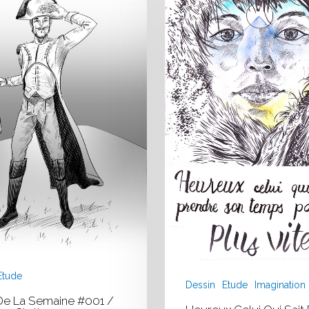
sait
prendre
son
temps
pour
aller
plus
vite
!
Etude
Dessin
Etude
Imagination
De La Semaine #001 /