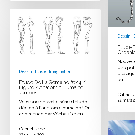
Organic
/
Etude
Pieuvre
de
–
la
Poulpe
semaine
#014
Dessin
/
Etude 
Figure
Organic
/
Anatomie
Nouvelle
Humaine
être po
–
Dessin
Etude
Imagination
plastiq
Jambes
au…
Etude De La Semaine #014 /
Figure / Anatomie Humaine –
Jambes
Gabriel 
22 mars 
Voici une nouvelle série d'étude
dédiée à l'anatomie humaine ! On
commence par s'échauffer en…
« Shower »
Illustration
Gabriel Uribe
for
23 janvier 2021