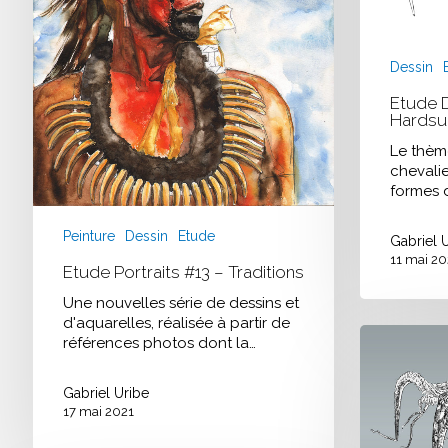
Dessin
Etude 
Hardsur
Le thème
chevalie
formes 
Peinture
Dessin
Etude
Gabriel 
11 mai 20
Etude Portraits #13 – Traditions
Une nouvelles série de dessins et
d'aquarelles, réalisée à partir de
Etude
références photos dont la…
de
la
Gabriel Uribe
semaine
17 mai 2021
#019
/