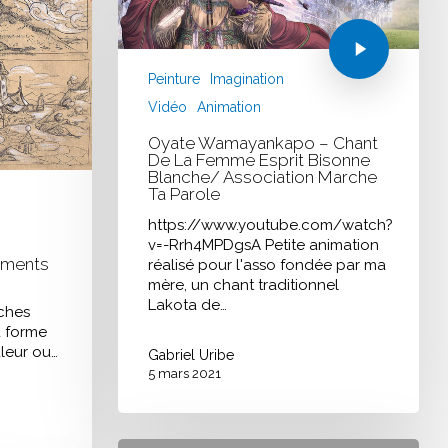
Peinture
Imagination
Vidéo
Animation
Oyate Wamayankapo – Chant
De La Femme Esprit Bisonne
Blanche/ Association Marche
Ta Parole
https://www.youtube.com/watch?
v=-Rrh4MPDgsA Petite animation
ements
réalisé pour l'asso fondée par ma
mère, un chant traditionnel
Lakota de…
rches
a forme
leur ou…
Gabriel Uribe
5 mars 2021