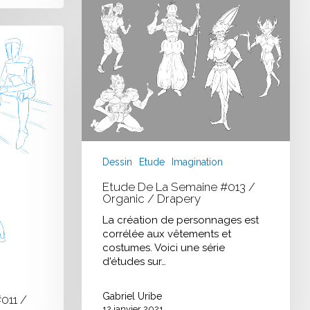
Etude
de
la
semaine
#013
/
Organic
/
Drapery
Dessin
Etude
Imagination
Etude De La Semaine #013 /
Organic / Drapery
La création de personnages est
corrélée aux vêtements et
costumes. Voici une série
d'études sur…
Gabriel Uribe
011 /
12 janvier 2021