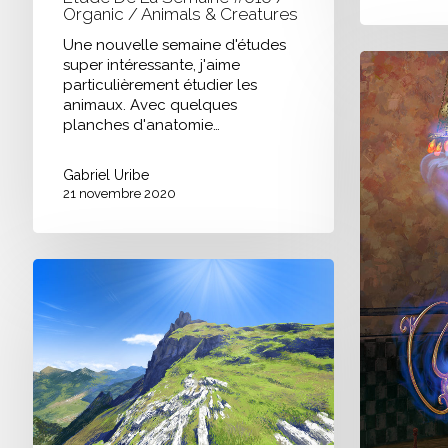
Organic / Animals & Creatures
Une nouvelle semaine d'études
Etude
super intéressante, j'aime
de
particulièrement étudier les
la
animaux. Avec quelques
semaine
planches d'anatomie…
#009
/
Gabriel Uribe
Hardsurface
21 novembre 2020
/
Oriental
Props