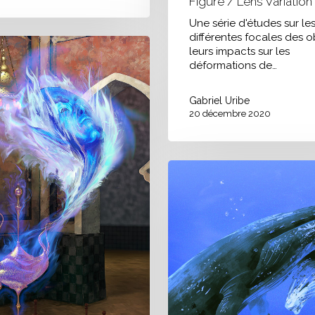
Figure / Lens Variation
Une série d'études sur le
différentes focales des ob
leurs impacts sur les
déformations de…
Gabriel Uribe
20 décembre 2020
Daily
Spit
Painting
(30min)