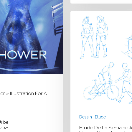
Etude
de
la
semaine
#011
/
Figure
/
Lens
Variation
r » Illustration For A
Dessin
Etude
Uribe
Etude De La Semaine #
r 2021