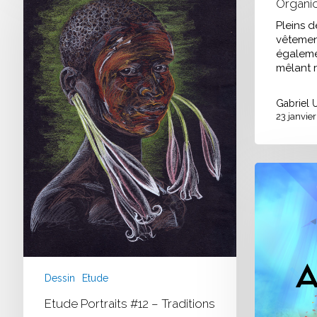
Organic
#12
–
Pleins 
Traditions
vêtement
égaleme
mêlant 
Gabriel 
23 janvie
Epic
Game
Jam
–
Neuchâtel
2019
Dessin
Etude
Etude Portraits #12 – Traditions