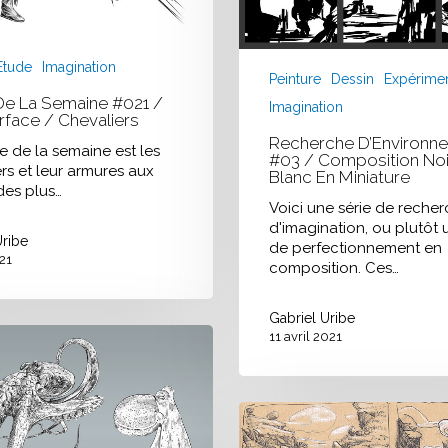
Etude
Imagination
Peinture
Dessin
Expérimen
De La Semaine #021 /
Imagination
face / Chevaliers
Recherche D’Environn
 de la semaine est les
#03 / Composition Noi
rs et leur armures aux
Blanc En Miniature
des plus…
Voici une série de reche
d'imagination, ou plutôt u
Uribe
de perfectionnement en
21
composition. Ces…
Gabriel Uribe
11 avril 2021
Recherche
d’Environnements