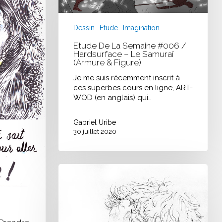
Dessin
Etude
Imagination
Etude De La Semaine #006 /
Hardsurface – Le Samuraï
(armure & Figure)
Je me suis récemment inscrit à
ces superbes cours en ligne, ART-
WOD (en anglais) qui…
Gabriel Uribe
30 juillet 2020
Jongleurs
/
Modèle
vivant
#12