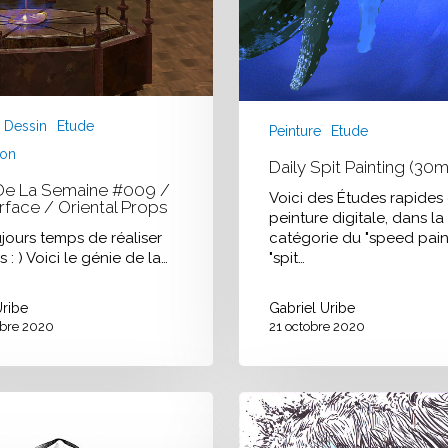
Dessin
Etude
Peinture
Etude
ion
Daily Spit Painting (30m
De La Semaine #009 /
Voici des Études rapides
face / Oriental Props
peinture digitale, dans la
oujours temps de réaliser
catégorie du "speed paint
 : ) Voici le génie de la…
"spit…
Uribe
Gabriel Uribe
bre 2020
21 octobre 2020
Heureux
celui
qui